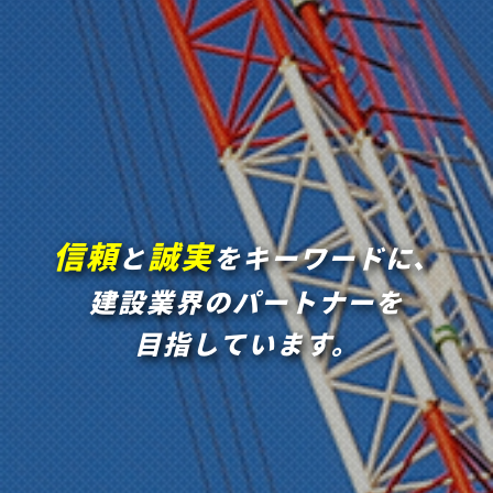
信頼
誠実
と
をキーワードに、
建設業界のパートナーを
目指しています。