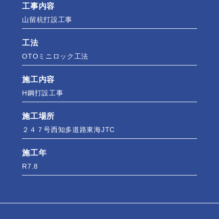
工事内容
山留杭打設工事
工法
OTOミニロック工法
施工内容
H鋼打設工事
施工場所
２４７号西知多道路東海JTC
施工年
R7.8