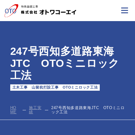
247号西知多道路東海
JTC OTOミニロック
工法
土木工事
山留杭打設工事
OTOミニロック工法
HO
施工実
247号西知多道路東海JTC OTOミニロ
ME
績
ック工法