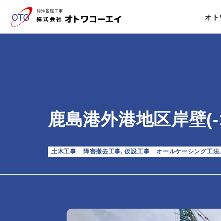
オト
鹿島港外港地区岸壁(-
土木工事
障害撤去工事
,
仮設工事
オールケーシング工法