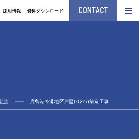
CONTACT
採用情報
資料ダウンロード
実績
鹿島港外港地区岸壁(-12ｍ)築造工事