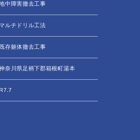
地中障害撤去工事
マルチドリル工法
既存躯体撤去工事
神奈川県足柄下郡箱根町湯本
R7.7