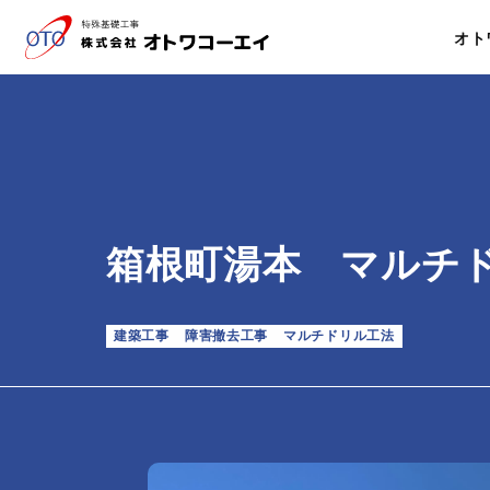
オト
箱根町湯本 マルチ
建築工事
障害撤去工事
マルチドリル工法